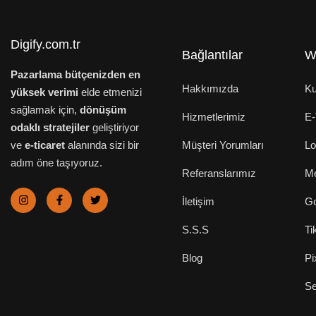
Digify.com.tr
Bağlantılar
W
Pazarlama bütçenizden en
Hakkımızda
Ku
yüksek verimi
elde etmenizi
sağlamak için,
dönüşüm
Hizmetlerimiz
E-
odaklı stratejiler
geliştiriyor
ve
e-ticaret
alanında sizi bir
Müşteri Yorumları
Lo
adım öne taşıyoruz.
Referanslarımız
Me
İletişim
Go
S.S.S
Ti
Blog
Pi
S