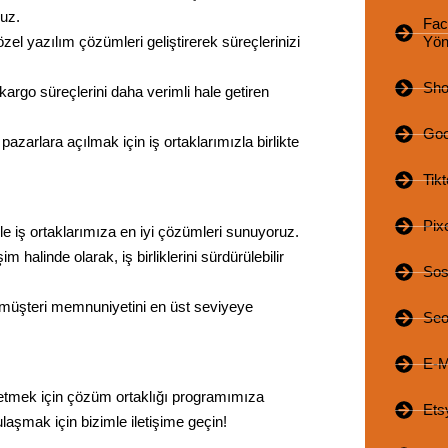
uz.
Fac
 özel yazılım çözümleri geliştirerek süreçlerinizi
Yön
Sho
kargo süreçlerini daha verimli hale getiren
Goo
azarlara açılmak için iş ortaklarımızla birlikte
Tik
Pix
le iş ortaklarımıza en iyi çözümleri sunuyoruz.
m halinde olarak, iş birliklerini sürdürülebilir
Sos
ş ve müşteri memnuniyetini en üst seviyeye
Se
E-M
 etmek için çözüm ortaklığı programımıza
Ets
 ulaşmak için bizimle iletişime geçin!